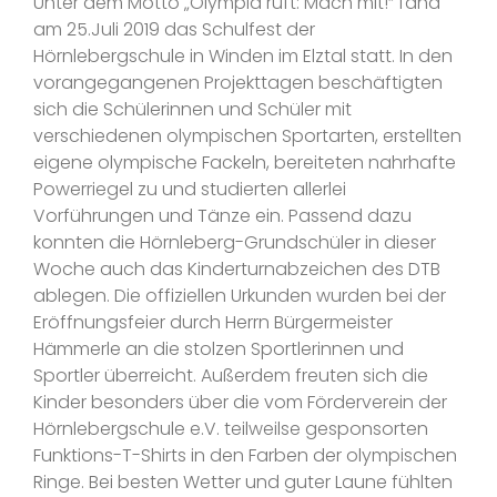
Unter dem Motto „Olympia ruft: Mach mit!“ fand
am 25.Juli 2019 das Schulfest der
Hörnlebergschule in Winden im Elztal statt. In den
vorangegangenen Projekttagen beschäftigten
sich die Schülerinnen und Schüler mit
verschiedenen olympischen Sportarten, erstellten
eigene olympische Fackeln, bereiteten nahrhafte
Powerriegel zu und studierten allerlei
Vorführungen und Tänze ein. Passend dazu
konnten die Hörnleberg-Grundschüler in dieser
Woche auch das Kinderturnabzeichen des DTB
ablegen. Die offiziellen Urkunden wurden bei der
Eröffnungsfeier durch Herrn Bürgermeister
Hämmerle an die stolzen Sportlerinnen und
Sportler überreicht. Außerdem freuten sich die
Kinder besonders über die vom Förderverein der
Hörnlebergschule e.V. teilweilse gesponsorten
Funktions-T-Shirts in den Farben der olympischen
Ringe. Bei besten Wetter und guter Laune fühlten