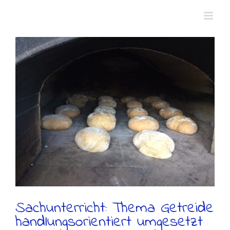
Zum
Inhalt
springen
Sachunterricht: Thema Getreide
handlungsorientiert umgesetzt