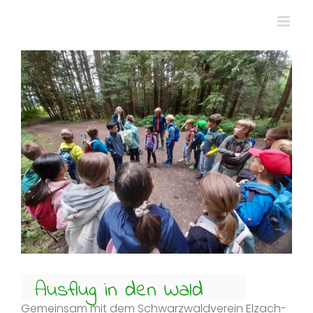
Zum
Inhalt
springen
Zeige
grösseres
Bild
Ausflug in den Wald
Gemeinsam mit dem Schwarzwaldverein Elzach-