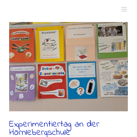
Zum
Inhalt
springen
Experimentiertag an der
Hörnlebergschule