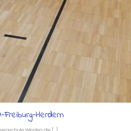
V-Freiburg-Herdern
bergschule Winden die [...]