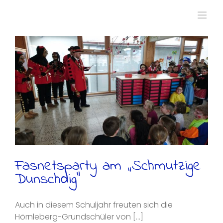
Zum
Inhalt
springen
Fasnetsparty am „Schmutzige
Dunschdig“
Auch in diesem Schuljahr freuten sich die
Hörnleberg-Grundschüler von [...]