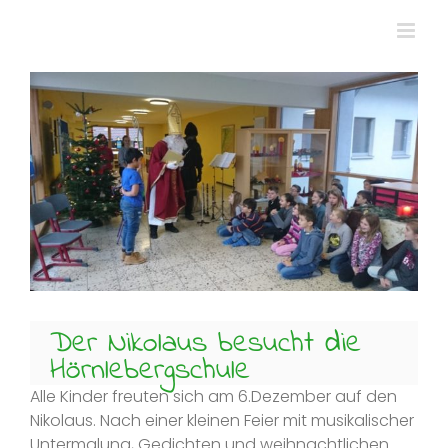
Zum
Inhalt
springen
Zeige
grösseres
Bild
Der Nikolaus besucht die
Hörnlebergschule
Alle Kinder freuten sich am 6.Dezember auf den
Nikolaus. Nach einer kleinen Feier mit musikalischer
Untermalung, Gedichten und weihnachtlichen