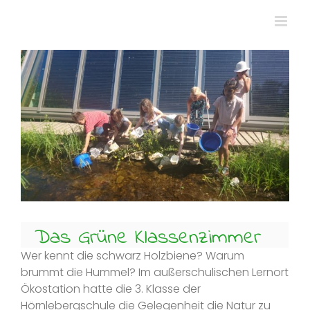
Zum
Inhalt
springen
Zeige
grösseres
Bild
Das Grüne Klassenzimmer
Wer kennt die schwarz Holzbiene? Warum
brummt die Hummel? Im außerschulischen Lernort
Ökostation hatte die 3. Klasse der
Hörnlebergschule die Gelegenheit die Natur zu