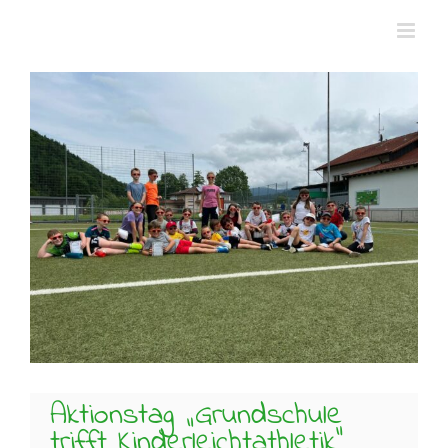
Zum
Inhalt
springen
Zeige
grösseres
Bild
Aktionstag „Grundschule
trifft Kinderleichtathletik“