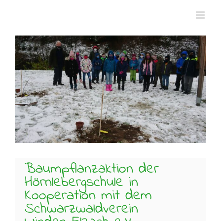
Zum
Inhalt
springen
Zeige
grösseres
Bild
Baumpflanzaktion der
Hörnlebergschule in
Kooperation mit dem
Schwarzwaldverein