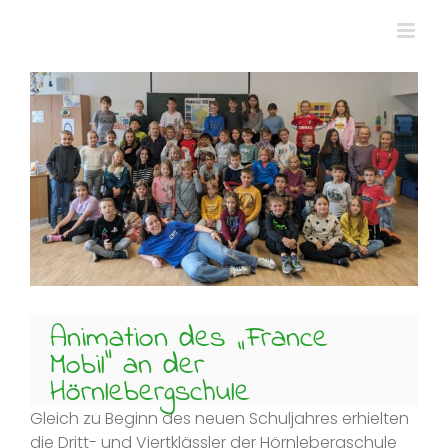
Zum
Inhalt
springen
Zeige
grösseres
Bild
Animation des „France
Mobil“ an der
Hörnlebergschule
Gleich zu Beginn des neuen Schuljahres erhielten
die Dritt- und Viertklässler der Hörnlebergschule