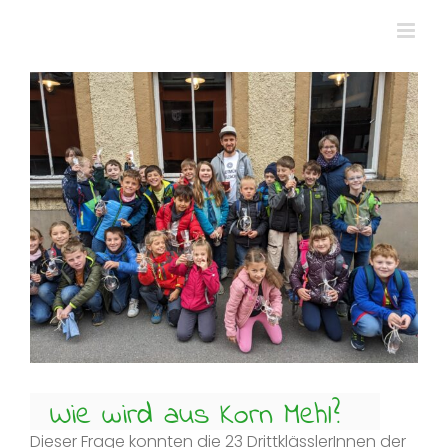
Zum
Inhalt
springen
Zeige
grösseres
Bild
Wie wird aus Korn Mehl?
Dieser Frage konnten die 23 DrittklässlerInnen der